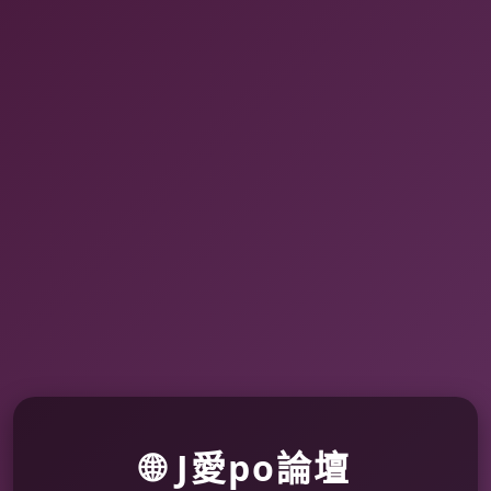
🌐 J愛po論壇