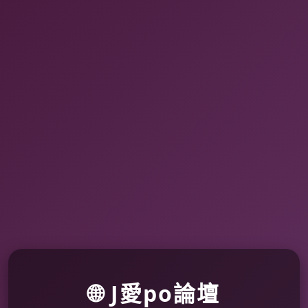
🌐 J愛po論壇