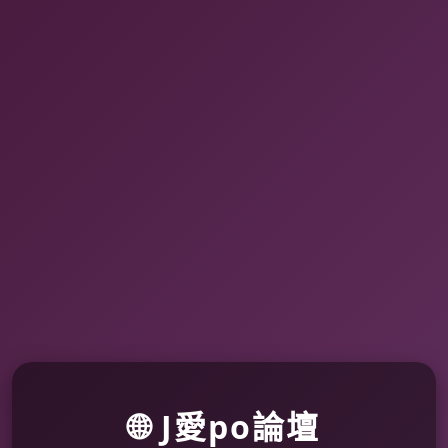
🌐 J愛po論壇