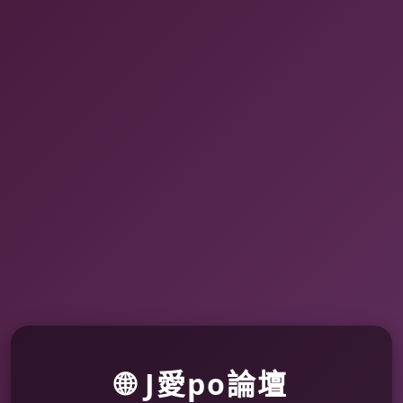
🌐 J愛po論壇