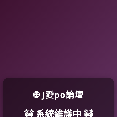
🌐 J愛po論壇
🚧 系統維護中 🚧