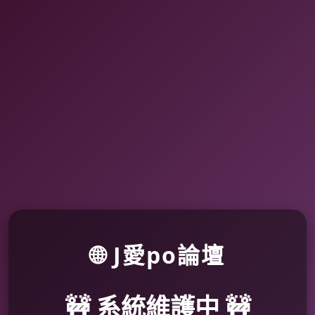
🌐 J愛po論壇
🚧 系統維護中 🚧