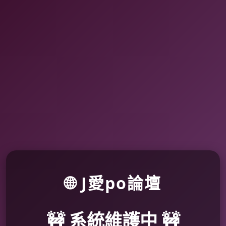
🌐 J愛po論壇
🚧 系統維護中 🚧