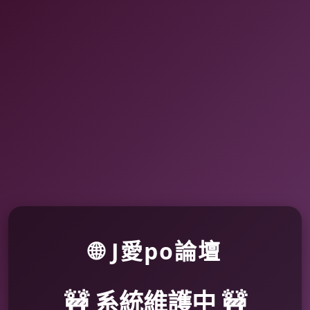
🌐 J愛po論壇
🚧 系統維護中 🚧