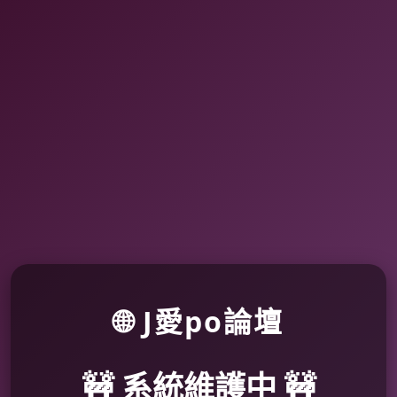
🌐 J愛po論壇
🚧 系統維護中 🚧