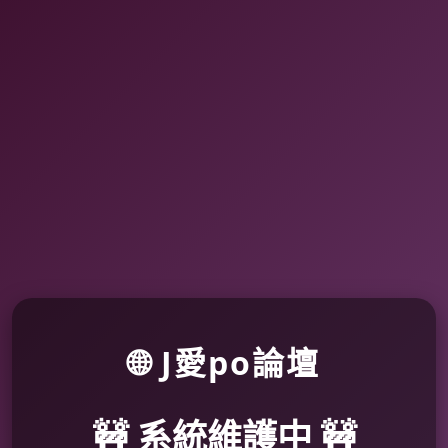
🌐 J愛po論壇
🚧 系統維護中 🚧