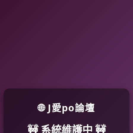
🌐 J愛po論壇
🚧 系統維護中 🚧