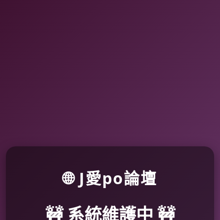
🌐 J愛po論壇
🚧 系統維護中 🚧