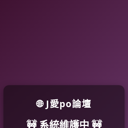
🌐 J愛po論壇
🚧 系統維護中 🚧