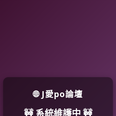
🌐 J愛po論壇
🚧 系統維護中 🚧