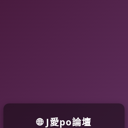
🌐 J愛po論壇