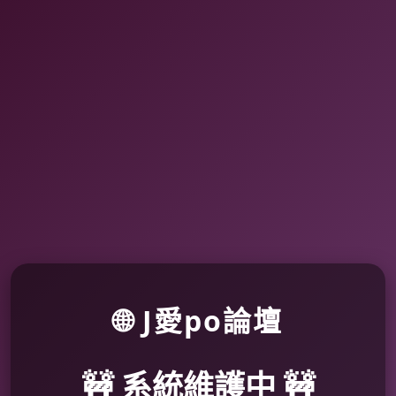
🌐 J愛po論壇
🚧 系統維護中 🚧