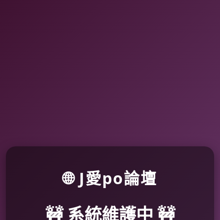
🌐 J愛po論壇
🚧 系統維護中 🚧