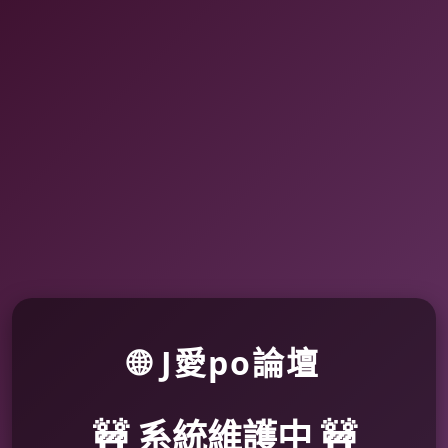
🌐 J愛po論壇
🚧 系統維護中 🚧