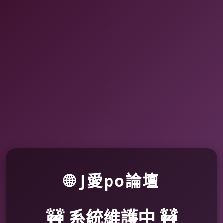
🌐 J愛po論壇
🚧 系統維護中 🚧