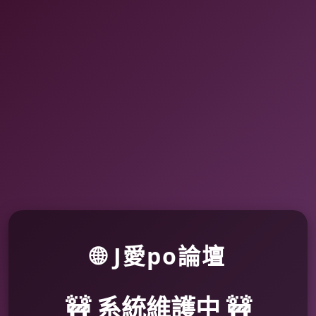
🌐 J愛po論壇
🚧 系統維護中 🚧