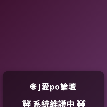
🌐 J愛po論壇
🚧 系統維護中 🚧