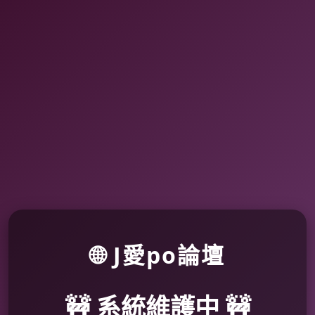
🌐 J愛po論壇
🚧 系統維護中 🚧