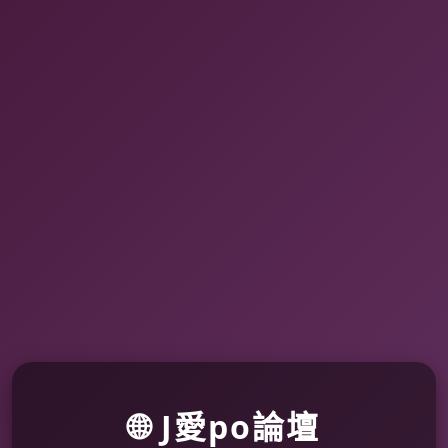
🌐 J愛po論壇