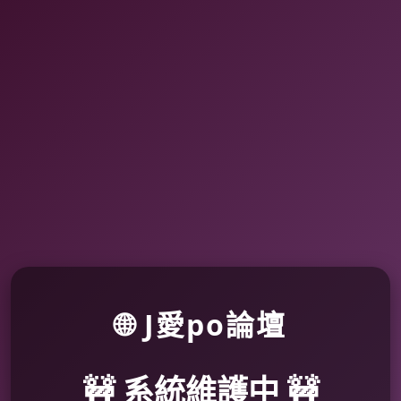
🌐 J愛po論壇
🚧 系統維護中 🚧