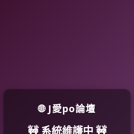
🌐 J愛po論壇
🚧 系統維護中 🚧