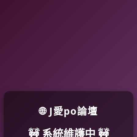
🌐 J愛po論壇
🚧 系統維護中 🚧