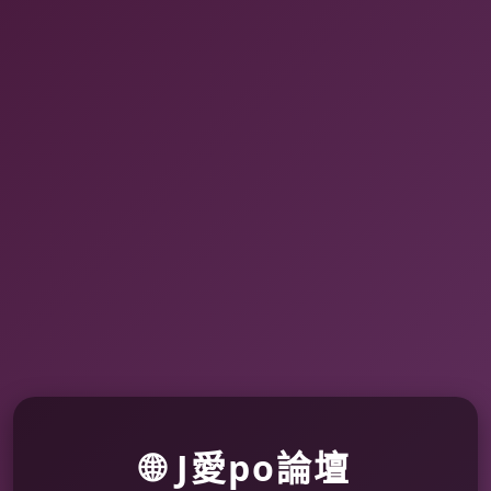
🌐 J愛po論壇