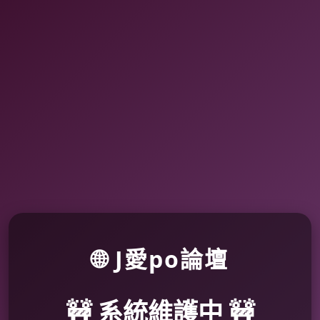
🌐 J愛po論壇
🚧 系統維護中 🚧