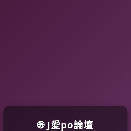
🌐 J愛po論壇