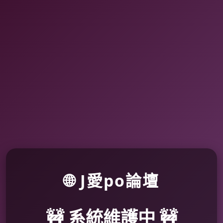
🌐 J愛po論壇
🚧 系統維護中 🚧