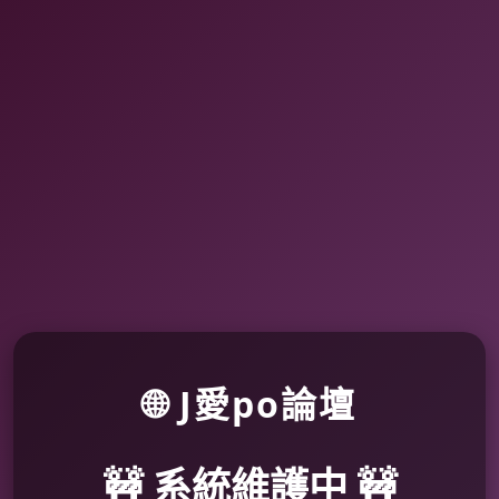
🌐 J愛po論壇
🚧 系統維護中 🚧