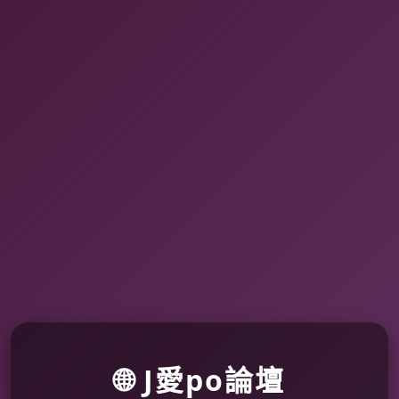
🌐 J愛po論壇