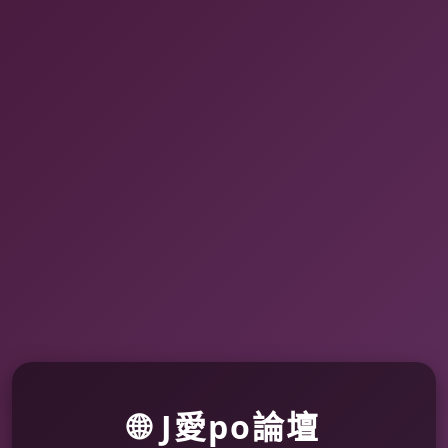
🌐 J愛po論壇