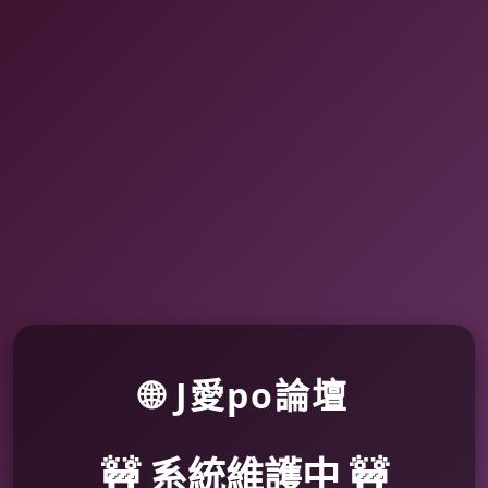
🌐 J愛po論壇
🚧 系統維護中 🚧