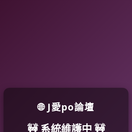
🌐 J愛po論壇
🚧 系統維護中 🚧