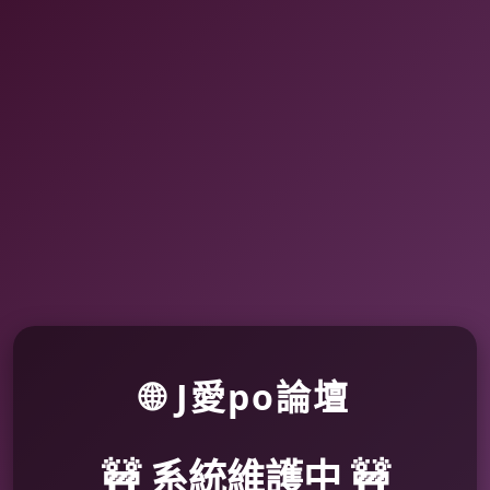
🌐 J愛po論壇
🚧 系統維護中 🚧