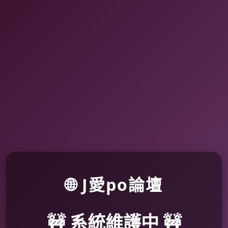
🌐 J愛po論壇
🚧 系統維護中 🚧