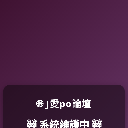
🌐 J愛po論壇
🚧 系統維護中 🚧