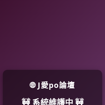
🌐 J愛po論壇
🚧 系統維護中 🚧