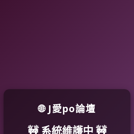
🌐 J愛po論壇
🚧 系統維護中 🚧