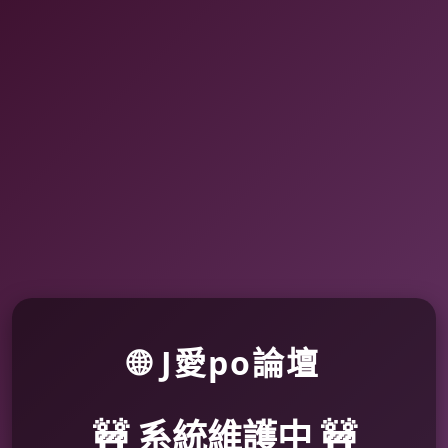
🌐 J愛po論壇
🚧 系統維護中 🚧