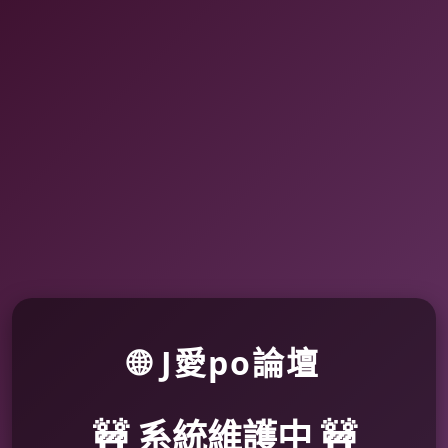
🌐 J愛po論壇
🚧 系統維護中 🚧