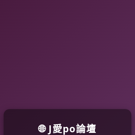
🌐 J愛po論壇