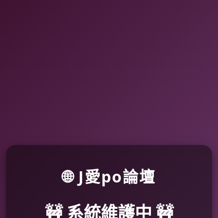
🌐 J愛po論壇
🚧 系統維護中 🚧