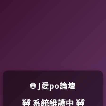
🌐 J愛po論壇
🚧 系統維護中 🚧