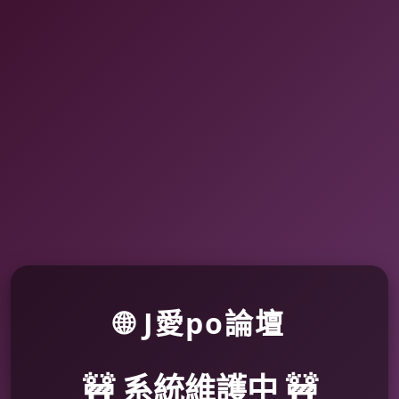
🌐 J愛po論壇
🚧 系統維護中 🚧